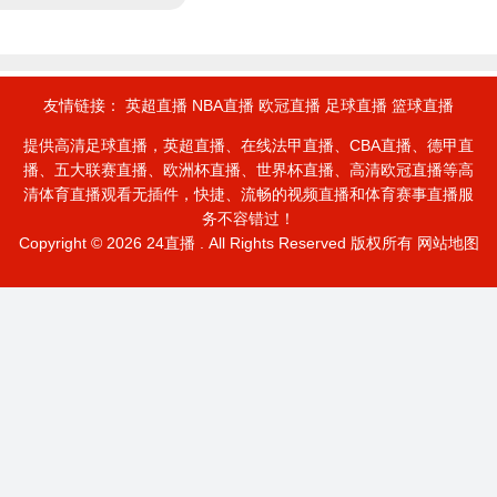
友情链接：
英超直播
NBA直播
欧冠直播
足球直播
篮球直播
提供高清足球直播，英超直播、在线法甲直播、CBA直播、德甲直
播、五大联赛直播、欧洲杯直播、世界杯直播、高清欧冠直播等高
清体育直播观看无插件，快捷、流畅的视频直播和体育赛事直播服
务不容错过！
Copyright © 2026 24直播 . All Rights Reserved 版权所有
网站地图