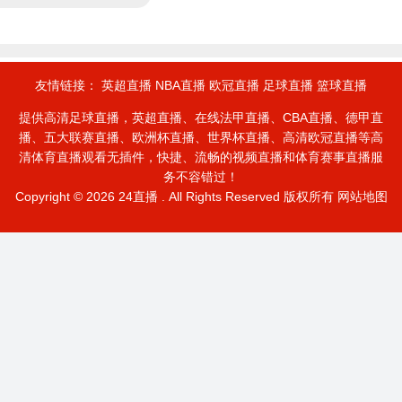
友情链接：
英超直播
NBA直播
欧冠直播
足球直播
篮球直播
提供高清足球直播，英超直播、在线法甲直播、CBA直播、德甲直
播、五大联赛直播、欧洲杯直播、世界杯直播、高清欧冠直播等高
清体育直播观看无插件，快捷、流畅的视频直播和体育赛事直播服
务不容错过！
Copyright © 2026 24直播 . All Rights Reserved 版权所有
网站地图