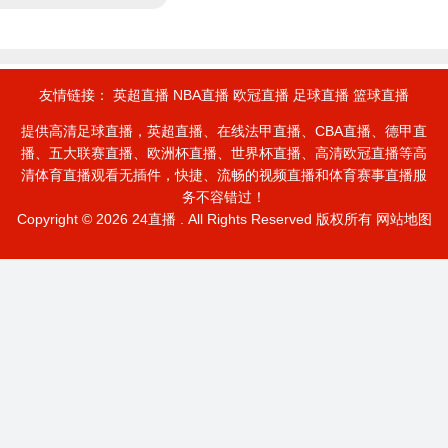
友情链接：
英超直播
NBA直播
欧冠直播
足球直播
篮球直播
提供高清足球直播，英超直播、在线法甲直播、CBA直播、德甲直
播、五大联赛直播、欧洲杯直播、世界杯直播、高清欧冠直播等高
清体育直播观看无插件，快捷、流畅的视频直播和体育赛事直播服
务不容错过！
Copyright © 2026 24直播 . All Rights Reserved 版权所有
网站地图