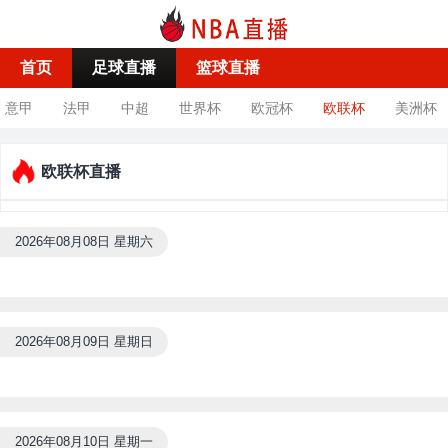
首页
足球直播
篮球直播
意甲
法甲
中超
世界杯
欧冠杯
欧联杯
美洲杯
欧联杯直播
2026年08月08日 星期六
2026年08月09日 星期日
2026年08月10日 星期一