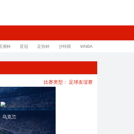
亚洲杯
亚冠
足协杯
沙特联
WNBA
比赛类型：
足球友谊赛
乌克兰