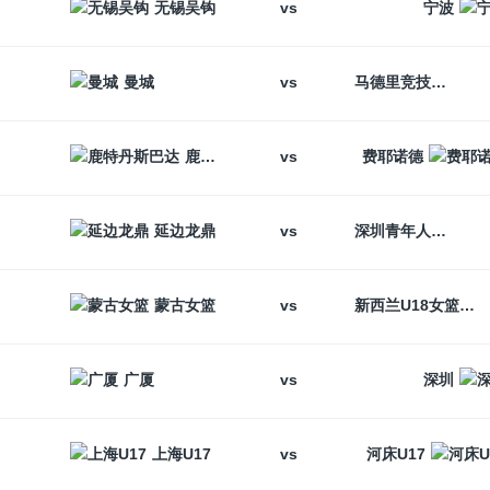
vs
无锡吴钩
宁波
vs
曼城
马德里竞技
vs
鹿特丹斯巴达
费耶诺德
vs
延边龙鼎
深圳青年人
vs
蒙古女篮
新西兰U18女篮
vs
广厦
深圳
vs
上海U17
河床U17