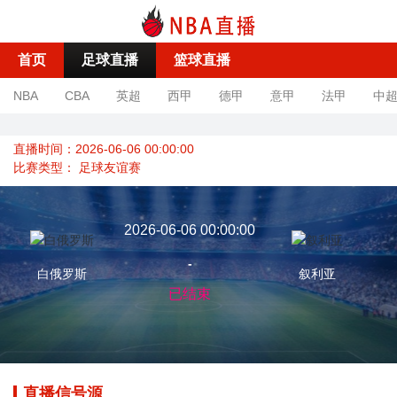
首页
足球直播
篮球直播
NBA
CBA
英超
西甲
德甲
意甲
法甲
中
直播时间：2026-06-06 00:00:00
比赛类型：
足球友谊赛
2026-06-06 00:00:00
-
白俄罗斯
叙利亚
已结束
直播信号源