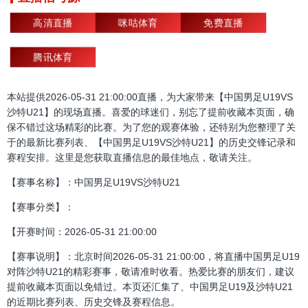
高清直播
咪咕体育
免费直播
腾讯体育
本站提供2026-05-31 21:00:00直播，为大家带来【中国男足U19VS
沙特U21】的现场直播。喜爱的球迷们，别忘了提前收藏本页面，确
保不错过这场精彩的比赛。为了您的观赛体验，还特别为您整理了关
于的最新比赛列表、【中国男足U19VS沙特U21】的历史交锋记录和
赛程安排。这里是您获取直播信息的最佳地点，敬请关注。
【赛事名称】：中国男足U19VS沙特U21
【赛事分类】：
【开赛时间：2026-05-31 21:00:00
【赛事说明】：北京时间2026-05-31 21:00:00，将直播中国男足U19
对阵沙特U21的精彩赛事，敬请准时收看。热爱比赛的朋友们，建议
提前收藏本页面以免错过。本页还汇集了、中国男足U19及沙特U21
的近期比赛列表、历史交锋及赛程信息。