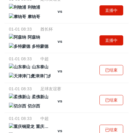
利物浦
直播中
vs
摩纳哥
01-01 08:33
酋长杯
阿森纳
直播中
vs
多特蒙德
01-01 08:33
中超
山东泰山
已结束
vs
天津津门虎
01-01 08:33
足球友谊赛
柔佛新山
已结束
vs
切尔西
01-01 08:33
中超
重庆铜梁龙
已结束
vs