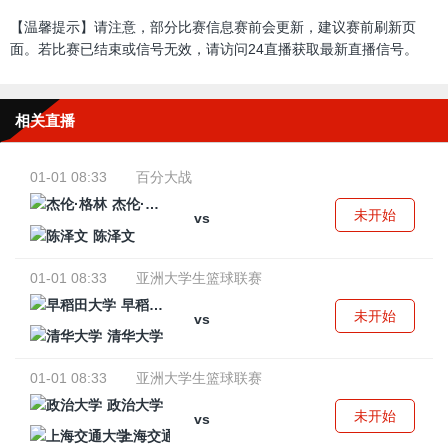
【温馨提示】请注意，部分比赛信息赛前会更新，建议赛前刷新页
面。若比赛已结束或信号无效，请访问24直播获取最新直播信号。
相关直播
01-01 08:33
百分大战
杰伦·格林
未开始
vs
陈泽文
01-01 08:33
亚洲大学生篮球联赛
早稻田大学
未开始
vs
清华大学
01-01 08:33
亚洲大学生篮球联赛
政治大学
未开始
vs
上海交通大学