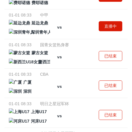
费耶诺德
01-01 08:33
中甲
延边龙鼎
直播中
vs
深圳青年人
01-01 08:33
国青女篮热身赛
蒙古女篮
已结束
vs
新西兰U18女篮
01-01 08:33
CBA
广厦
已结束
vs
深圳
01-01 08:33
明日之星冠军杯
上海U17
已结束
vs
河床U17