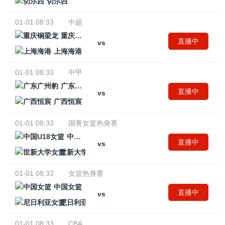
切尔西
01-01 08:33
中超
重庆铜梁龙
直播中
vs
上海海港
01-01 08:33
中甲
广东广州豹
直播中
vs
广西恒宸
01-01 08:33
国青女篮热身赛
中国U18女篮
直播中
vs
世新大学女篮
01-01 08:33
女篮热身赛
中国女篮
直播中
vs
尼日利亚女篮
01-01 08:33
CBA