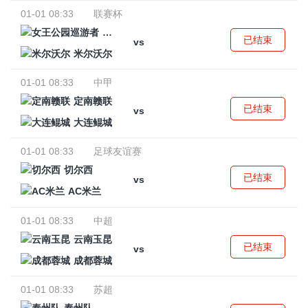
01-01 08:33
联赛杯
女王公园巡游者
已结束
vs
米尔沃尔
01-01 08:33
中甲
定南赣联
已结束
vs
大连鲲城
01-01 08:33
足球友谊赛
切尔西
已结束
vs
AC米兰
01-01 08:33
中超
云南玉昆
已结束
vs
成都蓉城
01-01 08:33
苏超