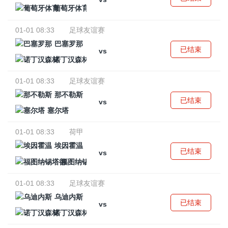
葡萄牙体育
01-01 08:33
足球友谊赛
巴塞罗那
已结束
vs
诺丁汉森林
01-01 08:33
足球友谊赛
那不勒斯
已结束
vs
塞尔塔
01-01 08:33
荷甲
埃因霍温
已结束
vs
福图纳锡塔德
01-01 08:33
足球友谊赛
乌迪内斯
已结束
vs
诺丁汉森林