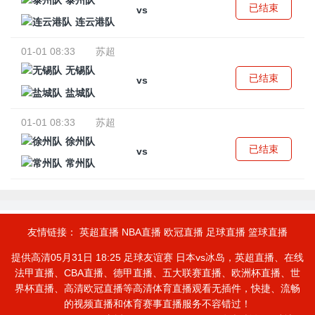
泰州队
已结束
vs
连云港队
01-01 08:33
苏超
无锡队
已结束
vs
盐城队
01-01 08:33
苏超
徐州队
已结束
vs
常州队
友情链接：
英超直播
NBA直播
欧冠直播
足球直播
篮球直播
提供高清05月31日 18:25 足球友谊赛 日本vs冰岛，英超直播、在线
法甲直播、CBA直播、德甲直播、五大联赛直播、欧洲杯直播、世
界杯直播、高清欧冠直播等高清体育直播观看无插件，快捷、流畅
的视频直播和体育赛事直播服务不容错过！