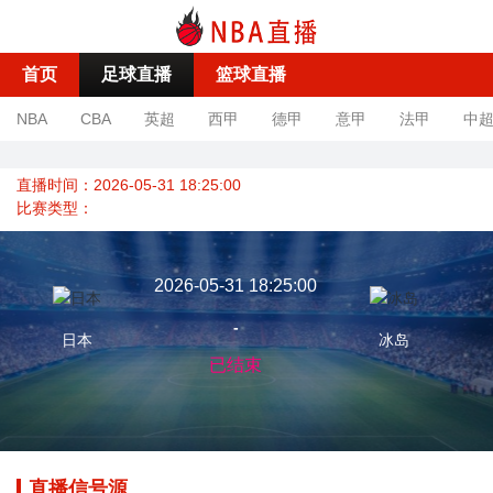
首页
足球直播
篮球直播
NBA
CBA
英超
西甲
德甲
意甲
法甲
中
直播时间：2026-05-31 18:25:00
比赛类型：
2026-05-31 18:25:00
-
日本
冰岛
已结束
直播信号源