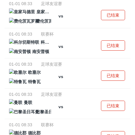
01-01 08:33
足球友谊赛
皇家马德里
已结束
vs
费伦茨瓦罗斯
01-01 08:33
联赛杯
科尔切斯特联
已结束
vs
南安普顿
01-01 08:33
足球友谊赛
欧塞尔
已结束
vs
特鲁瓦
01-01 08:33
足球友谊赛
曼联
已结束
vs
巴黎圣日耳曼
01-01 08:33
联赛杯
德比郡