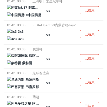
01-01 08:33
上海明日之星冠军杯
阿森纳U17
已结束
vs
中国男足U17
01-01 08:33
FIBA-Open3x3内蒙古站day2
3x3
已结束
vs
3x3
01-01 08:33
联盟杯
迈阿密国际
已结束
vs
蒙特雷
01-01 08:33
足球友谊赛
乌迪内斯
已结束
vs
巴塞罗那
01-01 08:33
葡超
阿马多拉之星
已结束
vs