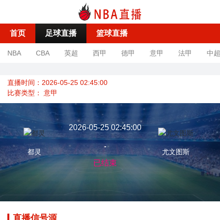
首页
足球直播
篮球直播
NBA
CBA
英超
西甲
德甲
意甲
法甲
中
直播时间：2026-05-25 02:45:00
比赛类型：
意甲
2026-05-25 02:45:00
-
都灵
尤文图斯
已结束
直播信号源