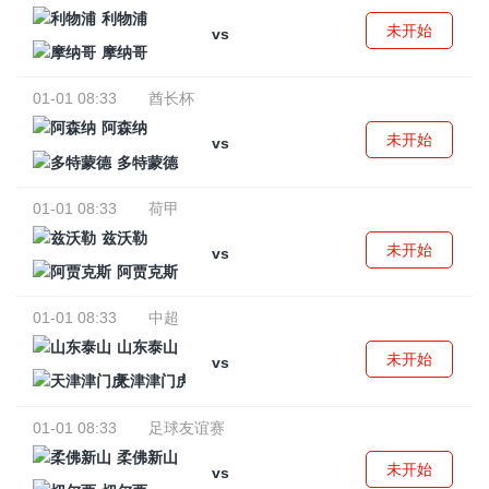
利物浦
未开始
vs
摩纳哥
01-01 08:33
酋长杯
阿森纳
未开始
vs
多特蒙德
01-01 08:33
荷甲
兹沃勒
未开始
vs
阿贾克斯
01-01 08:33
中超
山东泰山
未开始
vs
天津津门虎
01-01 08:33
足球友谊赛
柔佛新山
未开始
vs