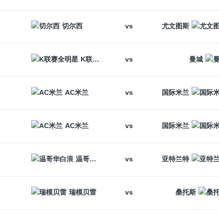
vs
切尔西
尤文图斯
vs
K联赛全明星
曼城
vs
AC米兰
国际米兰
vs
AC米兰
国际米兰
vs
温哥华白浪
亚特兰特
vs
瑞模贝雷
桑托斯