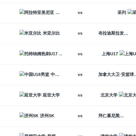
vs
阿拉特亚美尼亚
采列
vs
米亚尔比
布拉迪斯拉发
vs
托特纳姆热刺U17
上海U17
vs
中国U18男篮
加拿大大卫
vs
延世大学
北京大学
vs
济州SK
拜仁慕尼黑