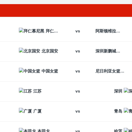
vs
拜仁慕尼黑
阿斯顿维拉
vs
北京国安
深圳新鹏城
vs
中国女篮
尼日利亚女篮
vs
江苏
深圳
vs
广厦
青岛
vs
本菲卡
哈茨