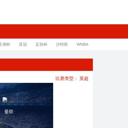
亚洲杯
亚冠
足协杯
沙特联
WNBA
比赛类型：
英超
曼联