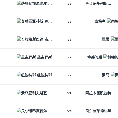
vs
萨格勒布迪纳摩
考诺萨基列斯
vs
奥林匹亚科斯
奈梅亨
vs
布拉格斯巴达
里昂
vs
圣吉罗斯
博德闪耀
vs
纽波特郡
罗马
vs
索菲亚利夫斯基
阿拉木图凯拉特
vs
贝尔谢巴夏普尔
贝尔格莱德红星