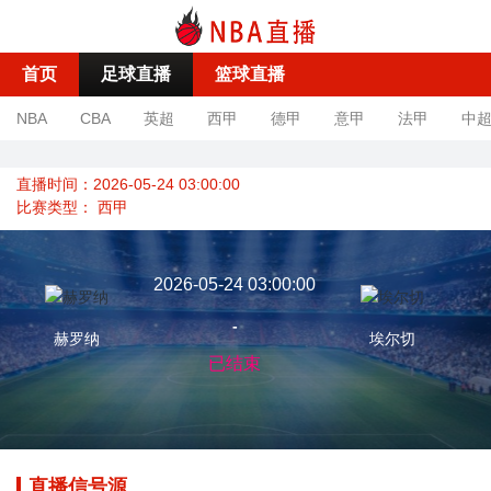
首页
足球直播
篮球直播
NBA
CBA
英超
西甲
德甲
意甲
法甲
中
直播时间：2026-05-24 03:00:00
比赛类型：
西甲
2026-05-24 03:00:00
-
赫罗纳
埃尔切
已结束
直播信号源