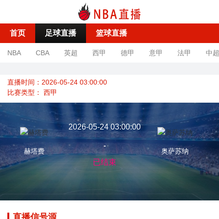
首页
足球直播
篮球直播
NBA
CBA
英超
西甲
德甲
意甲
法甲
中
直播时间：2026-05-24 03:00:00
比赛类型：
西甲
2026-05-24 03:00:00
-
赫塔费
奥萨苏纳
已结束
直播信号源