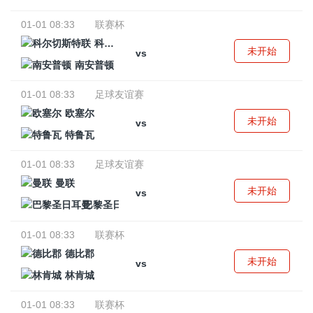
01-01 08:33
联赛杯
科尔切斯特联
未开始
vs
南安普顿
01-01 08:33
足球友谊赛
欧塞尔
未开始
vs
特鲁瓦
01-01 08:33
足球友谊赛
曼联
未开始
vs
巴黎圣日耳曼
01-01 08:33
联赛杯
德比郡
未开始
vs
林肯城
01-01 08:33
联赛杯