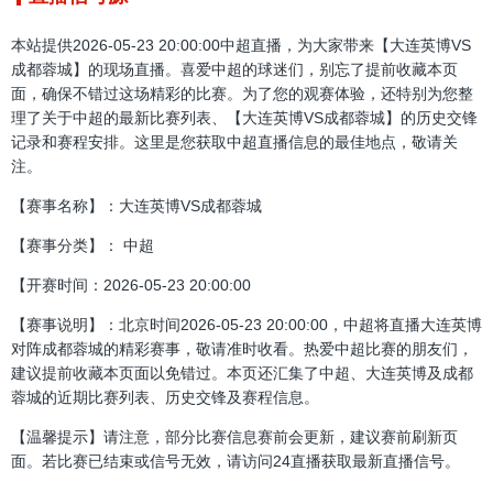
本站提供2026-05-23 20:00:00中超直播，为大家带来【大连英博VS
成都蓉城】的现场直播。喜爱中超的球迷们，别忘了提前收藏本页
面，确保不错过这场精彩的比赛。为了您的观赛体验，还特别为您整
理了关于中超的最新比赛列表、【大连英博VS成都蓉城】的历史交锋
记录和赛程安排。这里是您获取中超直播信息的最佳地点，敬请关
注。
【赛事名称】：大连英博VS成都蓉城
【赛事分类】： 中超
【开赛时间：2026-05-23 20:00:00
【赛事说明】：北京时间2026-05-23 20:00:00，中超将直播大连英博
对阵成都蓉城的精彩赛事，敬请准时收看。热爱中超比赛的朋友们，
建议提前收藏本页面以免错过。本页还汇集了中超、大连英博及成都
蓉城的近期比赛列表、历史交锋及赛程信息。
【温馨提示】请注意，部分比赛信息赛前会更新，建议赛前刷新页
面。若比赛已结束或信号无效，请访问24直播获取最新直播信号。