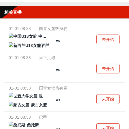
相关直播
01-01 08:33
国青女篮热身赛
中国U18女篮
未开始
vs
新西兰U18女篮
01-01 08:33
天下足球
未开始
vs
01-01 08:33
国青女篮热身赛
世新大学女篮
未开始
vs
蒙古女篮
01-01 08:33
巴甲
桑托斯
未开始
vs