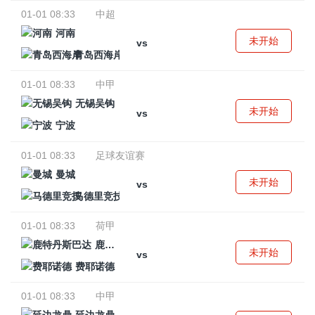
01-01 08:33
中超
河南
未开始
vs
青岛西海岸
01-01 08:33
中甲
无锡吴钩
未开始
vs
宁波
01-01 08:33
足球友谊赛
曼城
未开始
vs
马德里竞技
01-01 08:33
荷甲
鹿特丹斯巴达
未开始
vs
费耶诺德
01-01 08:33
中甲