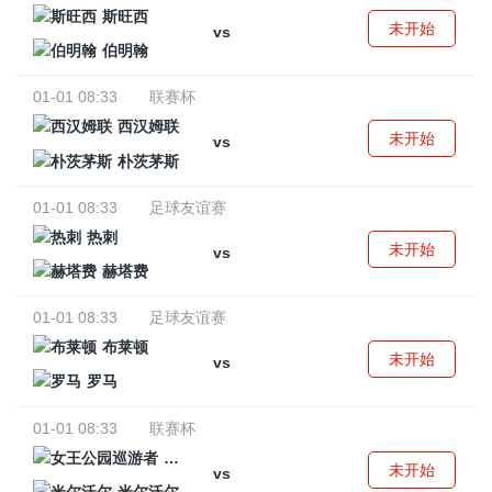
斯旺西
未开始
vs
伯明翰
01-01 08:33
联赛杯
西汉姆联
未开始
vs
朴茨茅斯
01-01 08:33
足球友谊赛
热刺
未开始
vs
赫塔费
01-01 08:33
足球友谊赛
布莱顿
未开始
vs
罗马
01-01 08:33
联赛杯
女王公园巡游者
未开始
vs
米尔沃尔