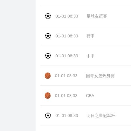
01-01 08:33
足球友谊赛
01-01 08:33
荷甲
01-01 08:33
中甲
01-01 08:33
国青女篮热身赛
01-01 08:33
CBA
01-01 08:33
明日之星冠军杯