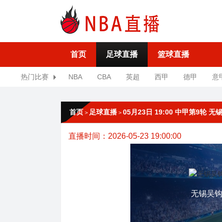
首页
足球直播
篮球直播
热门比赛
NBA
CBA
英超
西甲
德甲
意
首页
足球直播
05月23日 19:00 中甲第9轮 
>
>
直播时间：2026-05-23 19:00:00
无锡吴