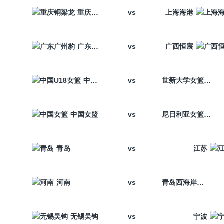
vs
重庆铜梁龙
上海海港
vs
广东广州豹
广西恒宸
vs
中国U18女篮
世新大学女篮
vs
中国女篮
尼日利亚女篮
vs
青岛
江苏
vs
河南
青岛西海岸
vs
无锡吴钩
宁波