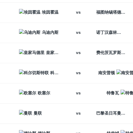
vs
埃因霍温
福图纳锡塔德
vs
乌迪内斯
诺丁汉森林
vs
皇家马德里
费伦茨瓦罗斯
vs
科尔切斯特联
南安普顿
vs
欧塞尔
特鲁瓦
vs
曼联
巴黎圣日耳曼