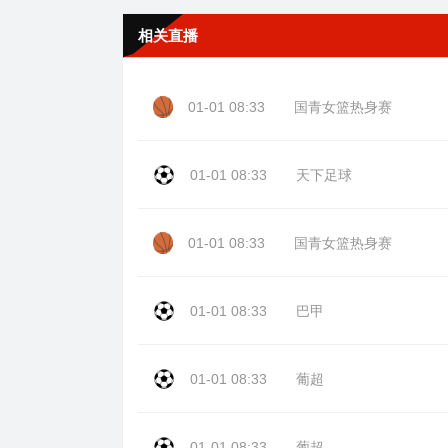
相关直播
01-01 08:33
国青女篮热身赛
01-01 08:33
天下足球
01-01 08:33
国青女篮热身赛
01-01 08:33
巴甲
01-01 08:33
葡超
01-01 08:33
葡超