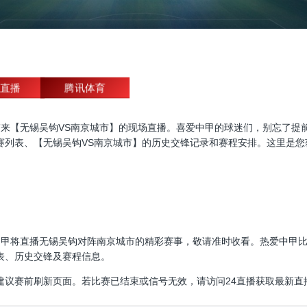
直播
腾讯体育
直播，为大家带来【无锡吴钩VS南京城市】的现场直播。喜爱中甲的球迷们，别
赛列表、【无锡吴钩VS南京城市】的历史交锋记录和赛程安排。这里是您
00:00，中甲将直播无锡吴钩对阵南京城市的精彩赛事，敬请准时收看。热爱
表、历史交锋及赛程信息。
建议赛前刷新页面。若比赛已结束或信号无效，请访问24直播获取最新直