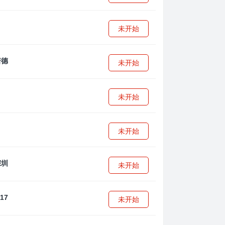
未开始
未开始
未开始
未开始
未开始
未开始