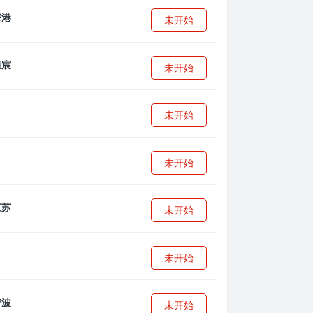
未开始
未开始
未开始
未开始
未开始
未开始
未开始