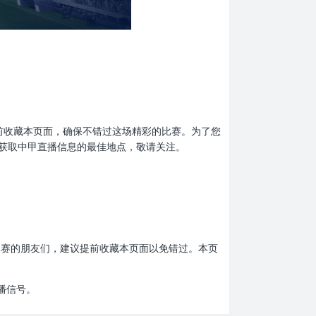
忘了提前收藏本页面，确保不错过这场精彩的比赛。为了您
获取中甲直播信息的最佳地点，敬请关注。
中甲比赛的朋友们，建议提前收藏本页面以免错过。本页
播信号。