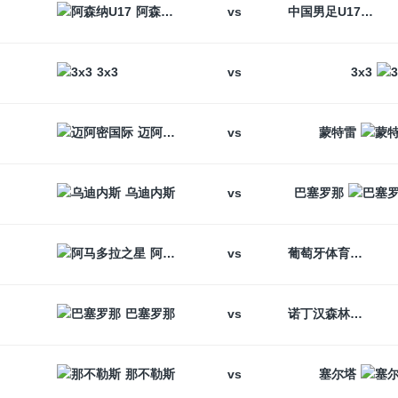
vs
阿森纳U17
中国男足U17
vs
3x3
3x3
vs
迈阿密国际
蒙特雷
vs
乌迪内斯
巴塞罗那
vs
阿马多拉之星
葡萄牙体育
vs
巴塞罗那
诺丁汉森林
vs
那不勒斯
塞尔塔