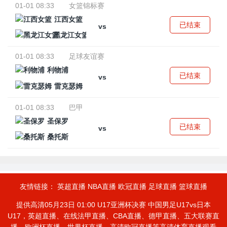
01-01 08:33
女篮锦标赛
江西女篮
已结束
vs
黑龙江女篮
01-01 08:33
足球友谊赛
利物浦
已结束
vs
雷克瑟姆
01-01 08:33
巴甲
圣保罗
已结束
vs
桑托斯
友情链接：
英超直播
NBA直播
欧冠直播
足球直播
篮球直播
提供高清05月23日 01:00 U17亚洲杯决赛 中国男足U17vs日本
U17，英超直播、在线法甲直播、CBA直播、德甲直播、五大联赛直