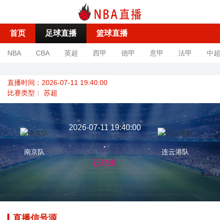
首页
足球直播
篮球直播
NBA
CBA
英超
西甲
德甲
意甲
法甲
中
直播时间：2026-07-11 19:40:00
比赛类型：
苏超
2026-07-11 19:40:00
-
南京队
连云港队
已结束
直播信号源