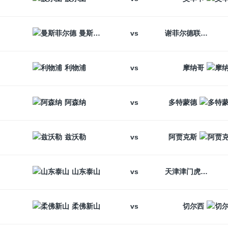
vs
曼斯菲尔德
谢菲尔德联
vs
利物浦
摩纳哥
vs
阿森纳
多特蒙德
vs
兹沃勒
阿贾克斯
vs
山东泰山
天津津门虎
vs
柔佛新山
切尔西