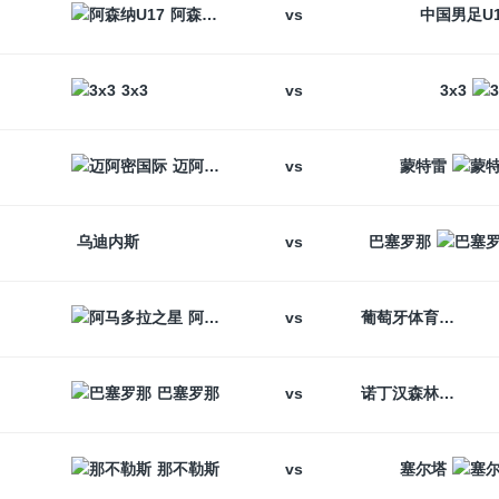
vs
阿森纳U17
中国男足U1
vs
3x3
3x3
vs
迈阿密国际
蒙特雷
vs
乌迪内斯
巴塞罗那
vs
阿马多拉之星
葡萄牙体育
vs
巴塞罗那
诺丁汉森林
vs
那不勒斯
塞尔塔