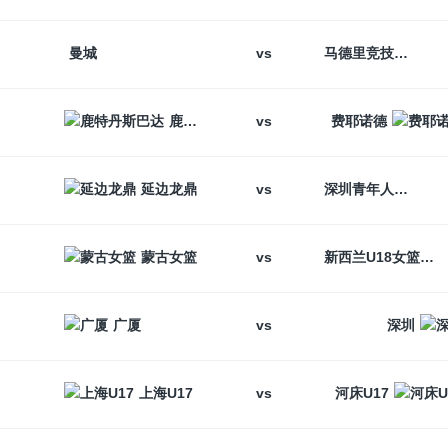
vs
曼城
马德里竞技
vs
鹿特丹斯巴达
费耶诺德
vs
延边龙鼎
深圳青年人
vs
蒙古女篮
新西兰U18女篮
vs
广厦
深圳
vs
上海U17
河床U17