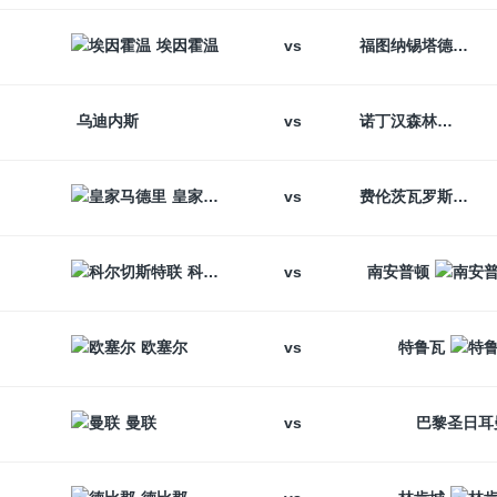
vs
埃因霍温
福图纳锡塔德
vs
乌迪内斯
诺丁汉森林
vs
皇家马德里
费伦茨瓦罗斯
vs
科尔切斯特联
南安普顿
vs
欧塞尔
特鲁瓦
vs
曼联
巴黎圣日耳