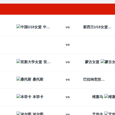
vs
中国U18女篮
新西兰U18女篮
vs
vs
世新大学女篮
蒙古女篮
vs
桑托斯
巴拉纳竞技
vs
本菲卡
维塞乌
vs
波尔图
艾华卡