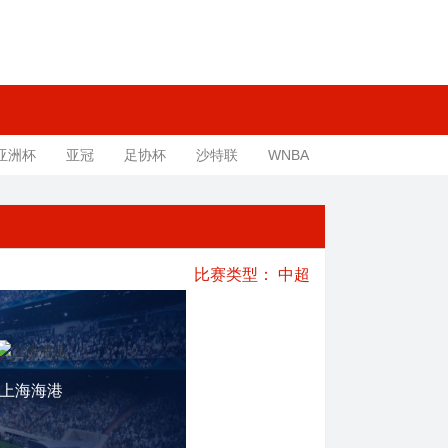
亚洲杯
亚冠
足协杯
沙特联
WNBA
比赛类型：
中超
上海海港