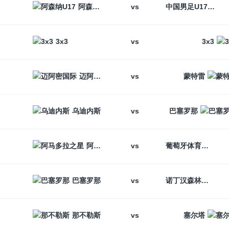
vs
阿森纳U17
中国男足U17
vs
3x3
3x3
vs
迈阿密国际
蒙特雷
vs
乌迪内斯
巴塞罗那
vs
阿马多拉之星
葡萄牙体育
vs
巴塞罗那
诺丁汉森林
vs
那不勒斯
塞尔塔