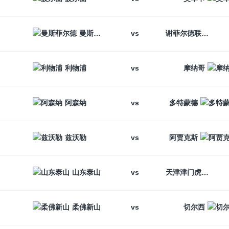
vs
曼斯菲尔德
谢菲尔德联
vs
利物浦
摩纳哥
vs
阿森纳
多特蒙德
vs
兹沃勒
阿贾克斯
vs
山东泰山
天津津门虎
vs
柔佛新山
切尔西