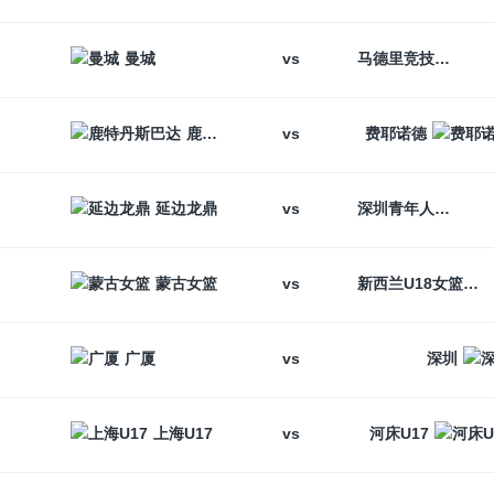
vs
曼城
马德里竞技
vs
鹿特丹斯巴达
费耶诺德
vs
延边龙鼎
深圳青年人
vs
蒙古女篮
新西兰U18女篮
vs
广厦
深圳
vs
上海U17
河床U17