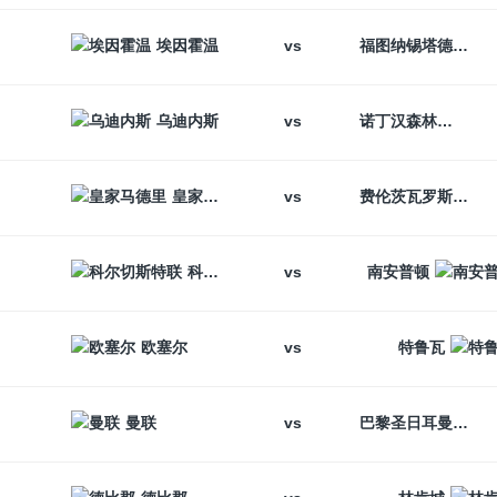
vs
埃因霍温
福图纳锡塔德
vs
乌迪内斯
诺丁汉森林
vs
皇家马德里
费伦茨瓦罗斯
vs
科尔切斯特联
南安普顿
vs
欧塞尔
特鲁瓦
vs
曼联
巴黎圣日耳曼