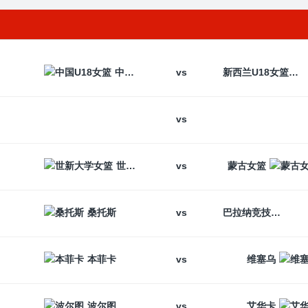
vs
中国U18女篮
新西兰U18女篮
vs
vs
世新大学女篮
蒙古女篮
vs
桑托斯
巴拉纳竞技
vs
本菲卡
维塞乌
vs
波尔图
艾华卡