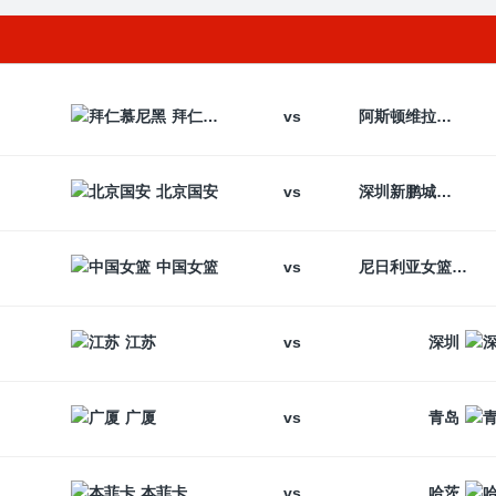
vs
拜仁慕尼黑
阿斯顿维拉
vs
北京国安
深圳新鹏城
vs
中国女篮
尼日利亚女篮
vs
江苏
深圳
vs
广厦
青岛
vs
本菲卡
哈茨