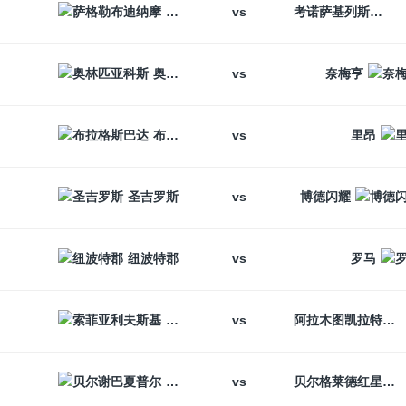
vs
萨格勒布迪纳摩
考诺萨基列斯
vs
奥林匹亚科斯
奈梅亨
vs
布拉格斯巴达
里昂
vs
圣吉罗斯
博德闪耀
vs
纽波特郡
罗马
vs
索菲亚利夫斯基
阿拉木图凯拉特
vs
贝尔谢巴夏普尔
贝尔格莱德红星