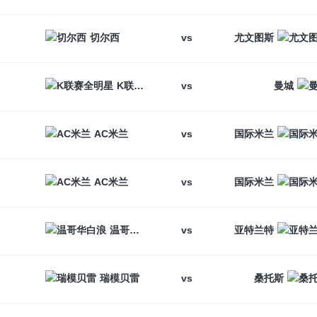
vs
切尔西
尤文图斯
vs
K联赛全明星
曼城
vs
AC米兰
国际米兰
vs
AC米兰
国际米兰
vs
温哥华白浪
亚特兰特
vs
瑞模贝雷
桑托斯