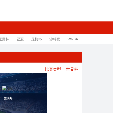
亚洲杯
亚冠
足协杯
沙特联
WNBA
比赛类型：
世界杯
加纳