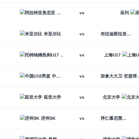
vs
阿拉特亚美尼亚
采列
vs
米亚尔比
布拉迪斯拉发
vs
托特纳姆热刺U17
上海U17
vs
中国U18男篮
加拿大大卫
vs
延世大学
北京大学
vs
济州SK
拜仁慕尼黑