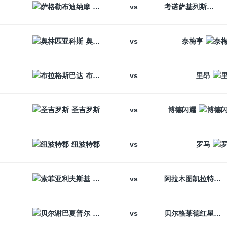
vs
萨格勒布迪纳摩
考诺萨基列斯
vs
奥林匹亚科斯
奈梅亨
vs
布拉格斯巴达
里昂
vs
圣吉罗斯
博德闪耀
vs
纽波特郡
罗马
vs
索菲亚利夫斯基
阿拉木图凯拉特
vs
贝尔谢巴夏普尔
贝尔格莱德红星