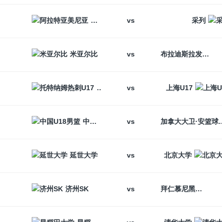
vs
阿拉特亚美尼亚
采列
vs
米亚尔比
布拉迪斯拉发
vs
托特纳姆热刺U17
上海U17
vs
中国U18男篮
加拿大大卫
vs
延世大学
北京大学
vs
济州SK
拜仁慕尼黑