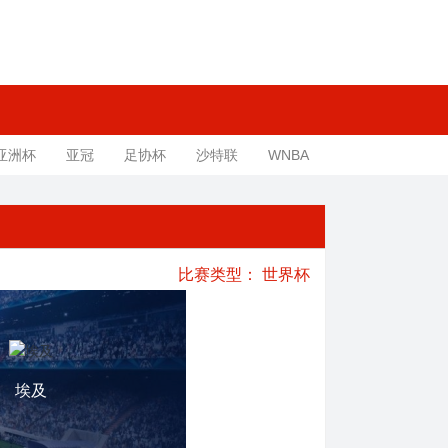
亚洲杯
亚冠
足协杯
沙特联
WNBA
比赛类型：
世界杯
埃及