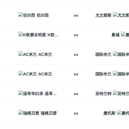
vs
切尔西
尤文图斯
vs
K联赛全明星
曼城
vs
AC米兰
国际米兰
vs
AC米兰
国际米兰
vs
温哥华白浪
亚特兰特
vs
瑞模贝雷
桑托斯