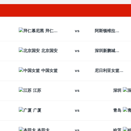
vs
拜仁慕尼黑
阿斯顿维拉
vs
北京国安
深圳新鹏城
vs
中国女篮
尼日利亚女篮
vs
江苏
深圳
vs
广厦
青岛
vs
本菲卡
哈茨