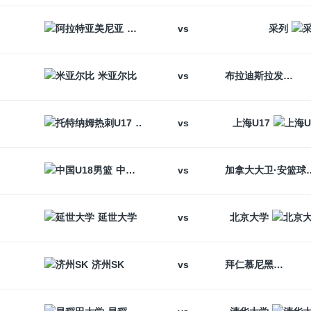
vs
阿拉特亚美尼亚
采列
vs
米亚尔比
布拉迪斯拉发
vs
托特纳姆热刺U17
上海U17
vs
中国U18男篮
加拿大大卫
vs
延世大学
北京大学
vs
济州SK
拜仁慕尼黑