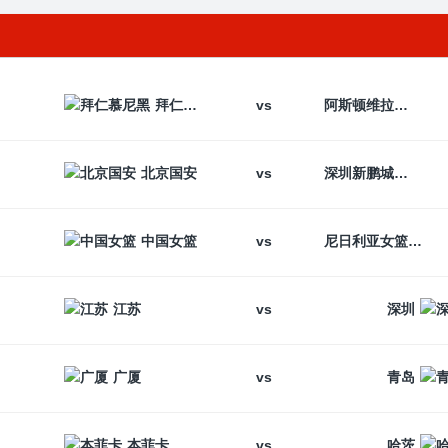
vs
拜仁慕尼黑
阿斯顿维拉
vs
北京国安
深圳新鹏城
vs
中国女篮
尼日利亚女篮
vs
江苏
深圳
vs
广厦
青岛
vs
本菲卡
哈茨