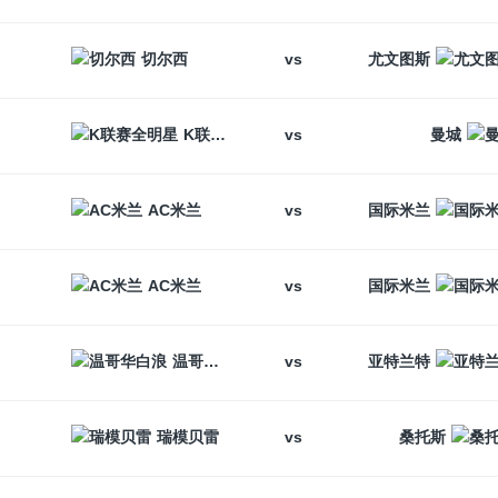
vs
切尔西
尤文图斯
vs
K联赛全明星
曼城
vs
AC米兰
国际米兰
vs
AC米兰
国际米兰
vs
温哥华白浪
亚特兰特
vs
瑞模贝雷
桑托斯