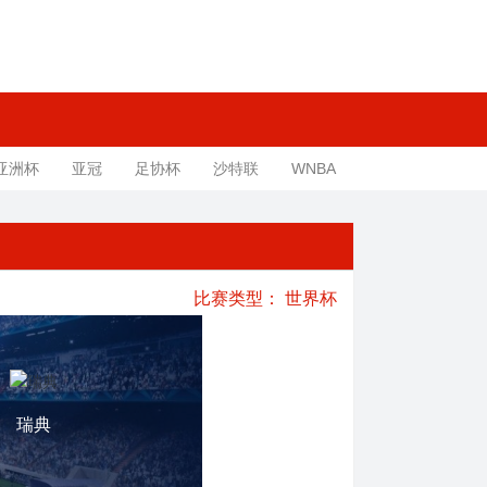
亚洲杯
亚冠
足协杯
沙特联
WNBA
比赛类型：
世界杯
瑞典