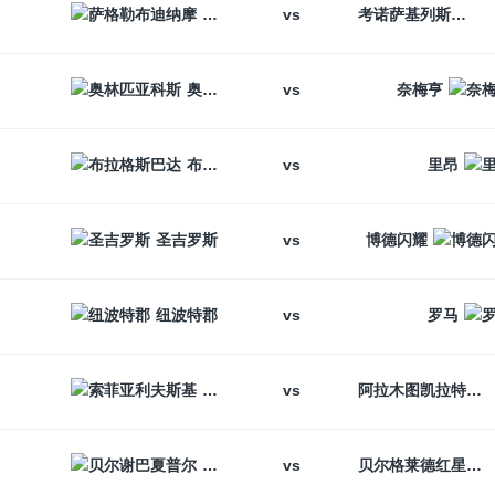
vs
萨格勒布迪纳摩
考诺萨基列斯
vs
奥林匹亚科斯
奈梅亨
vs
布拉格斯巴达
里昂
vs
圣吉罗斯
博德闪耀
vs
纽波特郡
罗马
vs
索菲亚利夫斯基
阿拉木图凯拉特
vs
贝尔谢巴夏普尔
贝尔格莱德红星