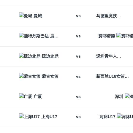
vs
曼城
马德里竞技
vs
鹿特丹斯巴达
费耶诺德
vs
延边龙鼎
深圳青年人
vs
蒙古女篮
新西兰U18女篮
vs
广厦
深圳
vs
上海U17
河床U17