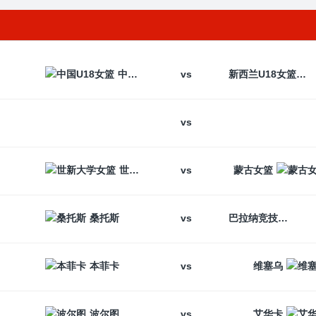
vs
中国U18女篮
新西兰U18女篮
vs
vs
世新大学女篮
蒙古女篮
vs
桑托斯
巴拉纳竞技
vs
本菲卡
维塞乌
vs
波尔图
艾华卡