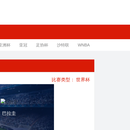
亚洲杯
亚冠
足协杯
沙特联
WNBA
比赛类型：
世界杯
巴拉圭