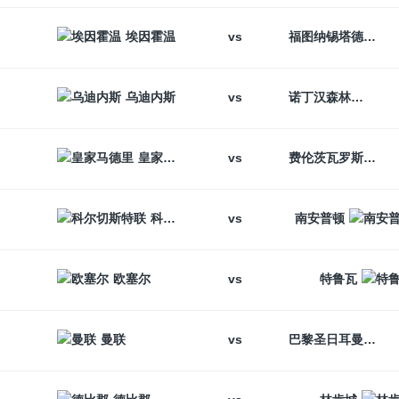
vs
埃因霍温
福图纳锡塔德
vs
乌迪内斯
诺丁汉森林
vs
皇家马德里
费伦茨瓦罗斯
vs
科尔切斯特联
南安普顿
vs
欧塞尔
特鲁瓦
vs
曼联
巴黎圣日耳曼