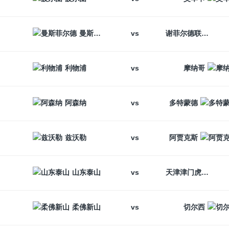
vs
曼斯菲尔德
谢菲尔德联
vs
利物浦
摩纳哥
vs
阿森纳
多特蒙德
vs
兹沃勒
阿贾克斯
vs
山东泰山
天津津门虎
vs
柔佛新山
切尔西