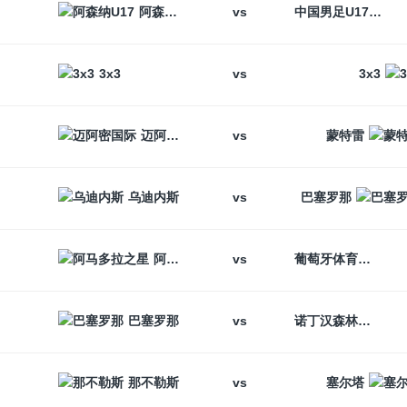
vs
阿森纳U17
中国男足U17
vs
3x3
3x3
vs
迈阿密国际
蒙特雷
vs
乌迪内斯
巴塞罗那
vs
阿马多拉之星
葡萄牙体育
vs
巴塞罗那
诺丁汉森林
vs
那不勒斯
塞尔塔