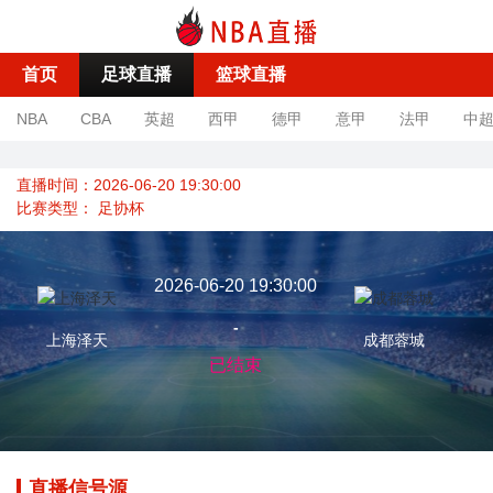
首页
足球直播
篮球直播
NBA
CBA
英超
西甲
德甲
意甲
法甲
中
直播时间：2026-06-20 19:30:00
比赛类型：
足协杯
2026-06-20 19:30:00
-
上海泽天
成都蓉城
已结束
直播信号源