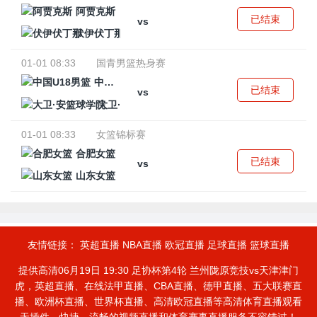
阿贾克斯
已结束
vs
伏伊伏丁那
01-01 08:33
国青男篮热身赛
中国U18男篮
已结束
vs
大卫·安篮球学院
01-01 08:33
女篮锦标赛
合肥女篮
已结束
vs
山东女篮
友情链接：
英超直播
NBA直播
欧冠直播
足球直播
篮球直播
提供高清06月19日 19:30 足协杯第4轮 兰州陇原竞技vs天津津门
虎，英超直播、在线法甲直播、CBA直播、德甲直播、五大联赛直
播、欧洲杯直播、世界杯直播、高清欧冠直播等高清体育直播观看