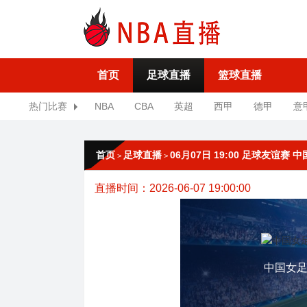
首页
足球直播
篮球直播
热门比赛
NBA
CBA
英超
西甲
德甲
意
首页
足球直播
06月07日 19:00 足球友谊赛
>
>
直播时间：2026-06-07 19:00:00
中国女