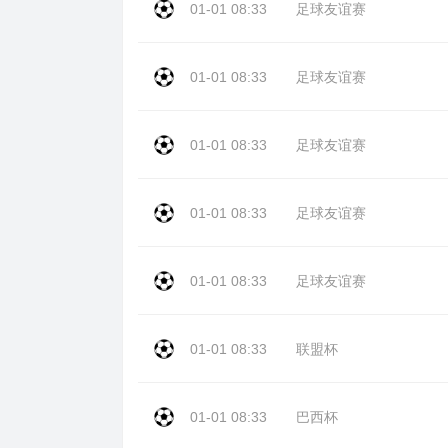
01-01 08:33
足球友谊赛
01-01 08:33
足球友谊赛
01-01 08:33
足球友谊赛
01-01 08:33
足球友谊赛
01-01 08:33
足球友谊赛
01-01 08:33
联盟杯
01-01 08:33
巴西杯