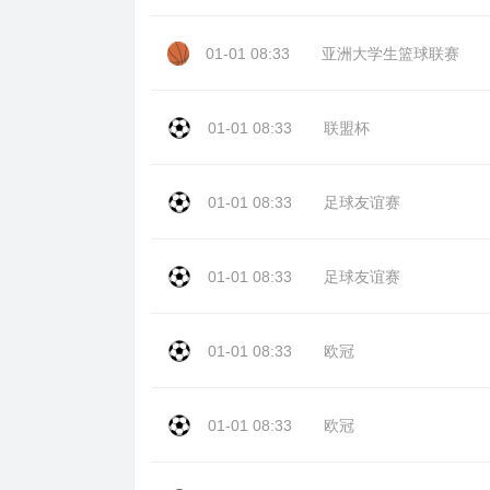
01-01 08:33
亚洲大学生篮球联赛
01-01 08:33
联盟杯
01-01 08:33
足球友谊赛
01-01 08:33
足球友谊赛
01-01 08:33
欧冠
01-01 08:33
欧冠