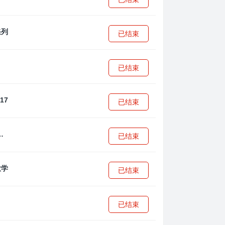
已结束
已结束
已结束
·安篮球学院
已结束
已结束
已结束