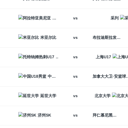
vs
阿拉特亚美尼亚
采列
vs
米亚尔比
布拉迪斯拉发
vs
托特纳姆热刺U17
上海U17
vs
中国U18男篮
加拿大大卫
vs
延世大学
北京大学
vs
济州SK
拜仁慕尼黑