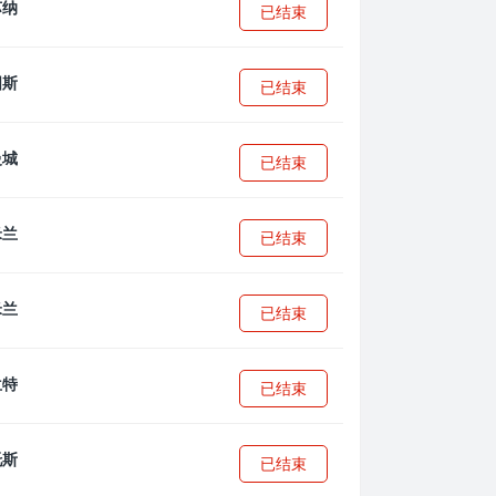
已结束
已结束
已结束
已结束
已结束
已结束
已结束