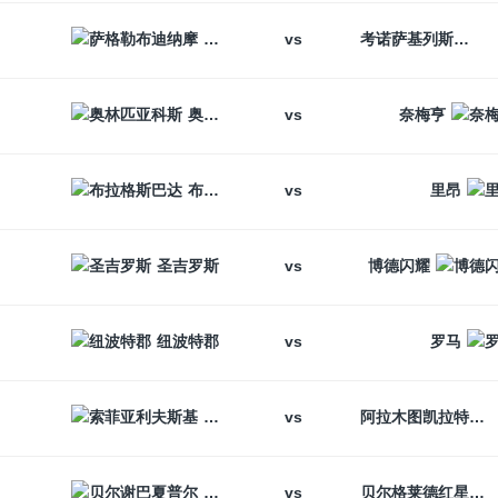
vs
萨格勒布迪纳摩
考诺萨基列斯
vs
奥林匹亚科斯
奈梅亨
vs
布拉格斯巴达
里昂
vs
圣吉罗斯
博德闪耀
vs
纽波特郡
罗马
vs
索菲亚利夫斯基
阿拉木图凯拉特
vs
贝尔谢巴夏普尔
贝尔格莱德红星