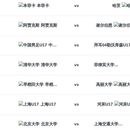
vs
本菲卡
哈茨
vs
阿贾克斯
谢尔伯恩
vs
中国男足U17
vs
清华大学
菲律宾大学
vs
早稻田大学
高丽大学
vs
上海U17
河床U17
vs
北京大学
上海交通大学