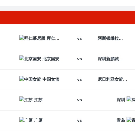
vs
拜仁慕尼黑
阿斯顿维拉
vs
北京国安
深圳新鹏城
vs
中国女篮
尼日利亚女篮
vs
江苏
深圳
vs
广厦
青岛