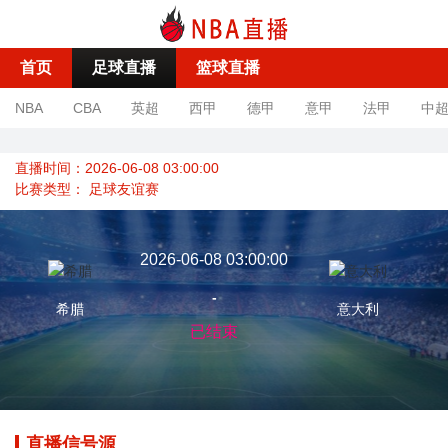
首页
足球直播
篮球直播
NBA
CBA
英超
西甲
德甲
意甲
法甲
中
直播时间：2026-06-08 03:00:00
比赛类型：
足球友谊赛
2026-06-08 03:00:00
-
希腊
意大利
已结束
直播信号源