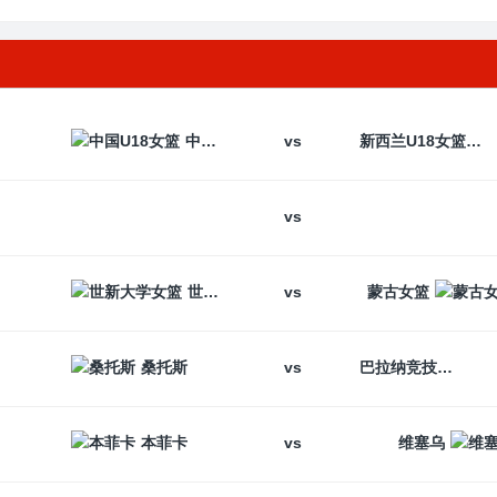
vs
中国U18女篮
新西兰U18女篮
vs
vs
世新大学女篮
蒙古女篮
vs
桑托斯
巴拉纳竞技
vs
本菲卡
维塞乌