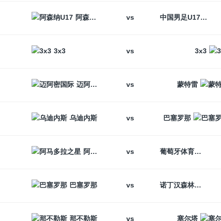
vs
阿森纳U17
中国男足U17
vs
3x3
3x3
vs
迈阿密国际
蒙特雷
vs
乌迪内斯
巴塞罗那
vs
阿马多拉之星
葡萄牙体育
vs
巴塞罗那
诺丁汉森林
vs
那不勒斯
塞尔塔