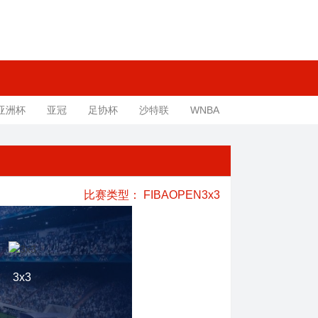
亚洲杯
亚冠
足协杯
沙特联
WNBA
比赛类型：
FIBAOPEN3x3
3x3