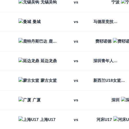
vs
无锡吴钩
宁波
vs
曼城
马德里竞技
vs
鹿特丹斯巴达
费耶诺德
vs
延边龙鼎
深圳青年人
vs
蒙古女篮
新西兰U18女篮
vs
广厦
深圳
vs
上海U17
河床U17