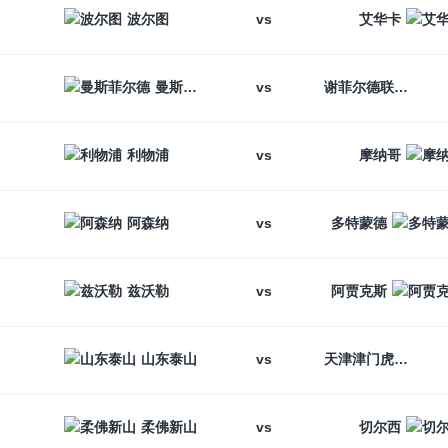
vs
波尔图
艾华卡
vs
曼斯菲尔德
谢菲尔德联
vs
利物浦
摩纳哥
vs
阿森纳
多特蒙德
vs
兹沃勒
阿贾克斯
vs
山东泰山
天津津门虎
vs
柔佛新山
切尔西