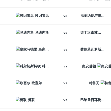
vs
埃因霍温
福图纳锡塔德
vs
乌迪内斯
诺丁汉森林
vs
皇家马德里
费伦茨瓦罗斯
vs
科尔切斯特联
南安普顿
vs
欧塞尔
特鲁瓦
vs
曼联
巴黎圣日耳曼