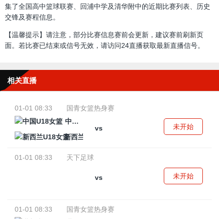
集了全国高中篮球联赛、回浦中学及清华附中的近期比赛列表、历史
交锋及赛程信息。
【温馨提示】请注意，部分比赛信息赛前会更新，建议赛前刷新页
面。若比赛已结束或信号无效，请访问24直播获取最新直播信号。
相关直播
01-01 08:33
国青女篮热身赛
中国U18女篮
未开始
vs
新西兰U18女篮
01-01 08:33
天下足球
未开始
vs
01-01 08:33
国青女篮热身赛