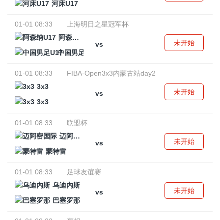
河床U17
01-01 08:33
上海明日之星冠军杯
阿森纳U17
未开始
vs
中国男足U17
01-01 08:33
FIBA-Open3x3内蒙古站day2
3x3
未开始
vs
3x3
01-01 08:33
联盟杯
迈阿密国际
未开始
vs
蒙特雷
01-01 08:33
足球友谊赛
乌迪内斯
未开始
vs
巴塞罗那