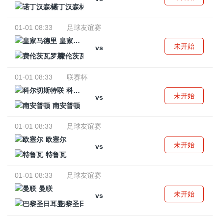
诺丁汉森林
01-01 08:33
足球友谊赛
皇家马德里
未开始
vs
费伦茨瓦罗斯
01-01 08:33
联赛杯
科尔切斯特联
未开始
vs
南安普顿
01-01 08:33
足球友谊赛
欧塞尔
未开始
vs
特鲁瓦
01-01 08:33
足球友谊赛
曼联
未开始
vs
巴黎圣日耳曼