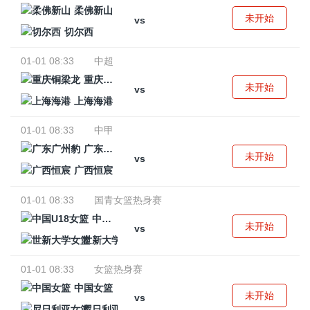
柔佛新山
未开始
vs
切尔西
01-01 08:33
中超
重庆铜梁龙
未开始
vs
上海海港
01-01 08:33
中甲
广东广州豹
未开始
vs
广西恒宸
01-01 08:33
国青女篮热身赛
中国U18女篮
未开始
vs
世新大学女篮
01-01 08:33
女篮热身赛
中国女篮
未开始
vs
尼日利亚女篮