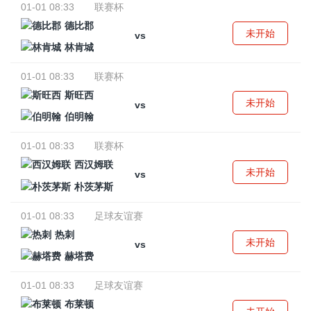
01-01 08:33
联赛杯
德比郡
未开始
vs
林肯城
01-01 08:33
联赛杯
斯旺西
未开始
vs
伯明翰
01-01 08:33
联赛杯
西汉姆联
未开始
vs
朴茨茅斯
01-01 08:33
足球友谊赛
热刺
未开始
vs
赫塔费
01-01 08:33
足球友谊赛
布莱顿