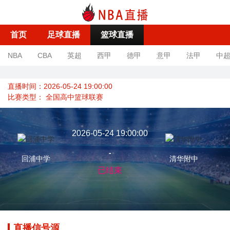
首页
足球直播
篮球直播
NBA
CBA
英超
西甲
德甲
意甲
法甲
中
直播时间：2026-05-24 19:00:00
比赛类型：
全国高中篮球联赛
2026-05-24 19:00:00
-
回浦中学
清华附中
已结束
直播信号源