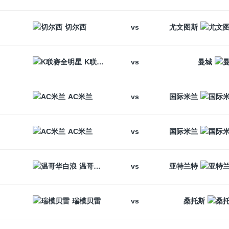
vs
切尔西
尤文图斯
vs
K联赛全明星
曼城
vs
AC米兰
国际米兰
vs
AC米兰
国际米兰
vs
温哥华白浪
亚特兰特
vs
瑞模贝雷
桑托斯