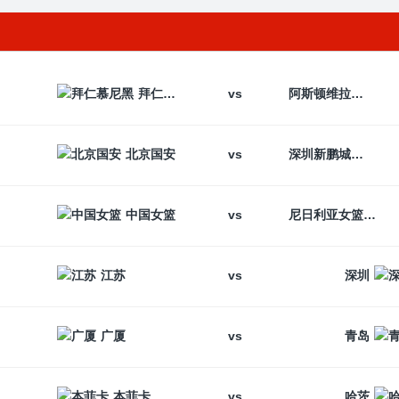
vs
拜仁慕尼黑
阿斯顿维拉
vs
北京国安
深圳新鹏城
vs
中国女篮
尼日利亚女篮
vs
江苏
深圳
vs
广厦
青岛
vs
本菲卡
哈茨