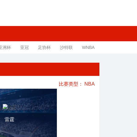
亚洲杯
亚冠
足协杯
沙特联
WNBA
比赛类型：
NBA
雷霆