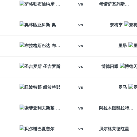
vs
萨格勒布迪纳摩
考诺萨基列斯
vs
奥林匹亚科斯
奈梅亨
vs
布拉格斯巴达
里昂
vs
圣吉罗斯
博德闪耀
vs
纽波特郡
罗马
vs
索菲亚利夫斯基
阿拉木图凯拉特
vs
贝尔谢巴夏普尔
贝尔格莱德红星