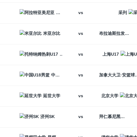
vs
阿拉特亚美尼亚
采列
vs
米亚尔比
布拉迪斯拉发
vs
托特纳姆热刺U17
上海U17
vs
中国U18男篮
加拿大大卫
vs
延世大学
北京大学
vs
济州SK
拜仁慕尼黑