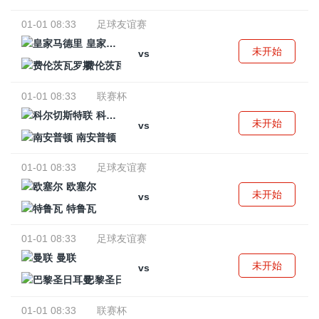
01-01 08:33
足球友谊赛
皇家马德里
未开始
vs
费伦茨瓦罗斯
01-01 08:33
联赛杯
科尔切斯特联
未开始
vs
南安普顿
01-01 08:33
足球友谊赛
欧塞尔
未开始
vs
特鲁瓦
01-01 08:33
足球友谊赛
曼联
未开始
vs
巴黎圣日耳曼
01-01 08:33
联赛杯