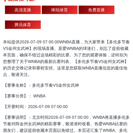
高清直播
咪咕体育
免费直播
腾讯体育
本站提供2026-07-09 07:00:00WNBA直播，为大家带来【多伦多节奏
VS金州女武神】的现场直播。喜爱WNBA的球迷们，别忘了提前收藏
本页面，确保不错过这场精彩的比赛。为了您的观赛体验，还特别为
您整理了关于WNBA的最新比赛列表、【多伦多节奏VS金州女武神】
的历史交锋记录和赛程安排。这里是您获取WNBA直播信息的最佳地
点，敬请关注。
【赛事名称】：多伦多节奏VS金州女武神
【赛事分类】： WNBA
【开赛时间：2026-07-09 07:00:00
【赛事说明】：北京时间2026-07-09 07:00:00，WNBA将直播多伦多
节奏对阵金州女武神的精彩赛事，敬请准时收看。热爱WNBA比赛的
朋友们，建议提前收藏本页面以免错过。本页还汇集了WNBA、多伦