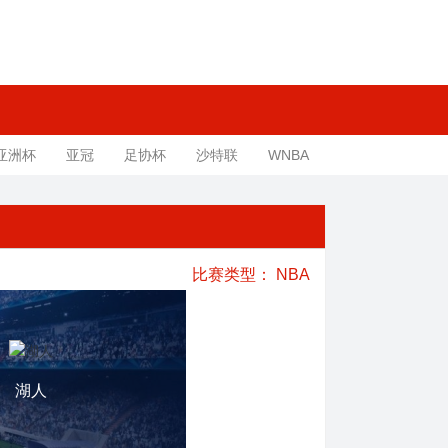
亚洲杯
亚冠
足协杯
沙特联
WNBA
比赛类型：
NBA
湖人