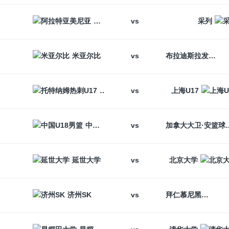
vs
阿拉特亚美尼亚
采列
vs
米亚尔比
布拉迪斯拉发
vs
托特纳姆热刺U17
上海U17
vs
中国U18男篮
加拿大大卫
vs
延世大学
北京大学
vs
济州SK
拜仁慕尼黑