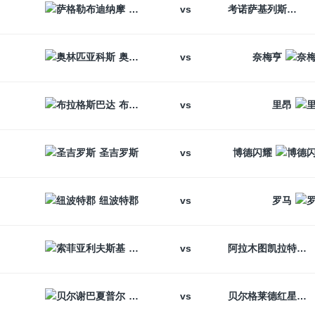
vs
萨格勒布迪纳摩
考诺萨基列斯
vs
奥林匹亚科斯
奈梅亨
vs
布拉格斯巴达
里昂
vs
圣吉罗斯
博德闪耀
vs
纽波特郡
罗马
vs
索菲亚利夫斯基
阿拉木图凯拉特
vs
贝尔谢巴夏普尔
贝尔格莱德红星