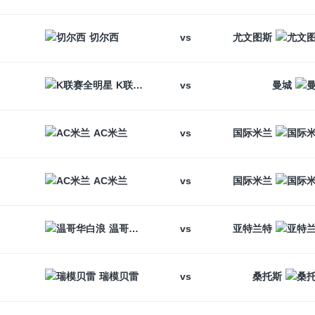
vs
切尔西
尤文图斯
vs
K联赛全明星
曼城
vs
AC米兰
国际米兰
vs
AC米兰
国际米兰
vs
温哥华白浪
亚特兰特
vs
瑞模贝雷
桑托斯