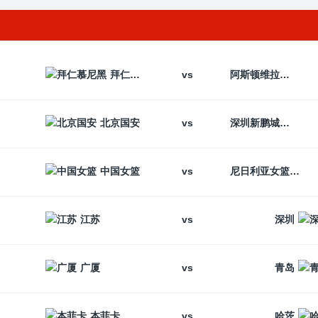
vs
拜仁慕尼黑
阿斯顿维拉
vs
北京国安
深圳新鹏城
vs
中国女篮
尼日利亚女篮
vs
江苏
深圳
vs
广厦
青岛
vs
本菲卡
哈茨