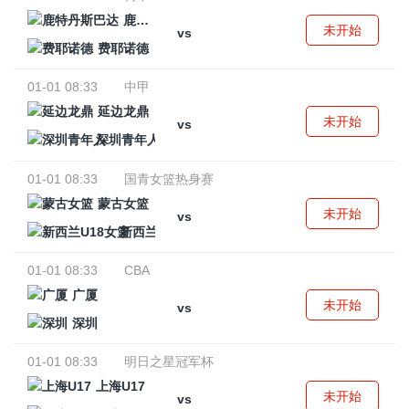
鹿特丹斯巴达
未开始
vs
费耶诺德
01-01 08:33
中甲
延边龙鼎
未开始
vs
深圳青年人
01-01 08:33
国青女篮热身赛
蒙古女篮
未开始
vs
新西兰U18女篮
01-01 08:33
CBA
广厦
未开始
vs
深圳
01-01 08:33
明日之星冠军杯
上海U17
未开始
vs