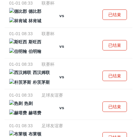
01-01 08:33
联赛杯
德比郡
已结束
vs
林肯城
01-01 08:33
联赛杯
斯旺西
已结束
vs
伯明翰
01-01 08:33
联赛杯
西汉姆联
已结束
vs
朴茨茅斯
01-01 08:33
足球友谊赛
热刺
已结束
vs
赫塔费
01-01 08:33
足球友谊赛
布莱顿