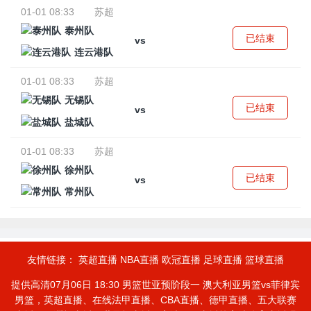
01-01 08:33
苏超
泰州队
已结束
vs
连云港队
01-01 08:33
苏超
无锡队
已结束
vs
盐城队
01-01 08:33
苏超
徐州队
已结束
vs
常州队
友情链接：
英超直播
NBA直播
欧冠直播
足球直播
篮球直播
提供高清07月06日 18:30 男篮世亚预阶段一 澳大利亚男篮vs菲律宾
男篮，英超直播、在线法甲直播、CBA直播、德甲直播、五大联赛