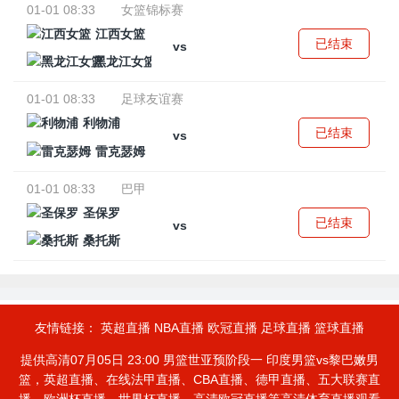
01-01 08:33
女篮锦标赛
江西女篮
已结束
vs
黑龙江女篮
01-01 08:33
足球友谊赛
利物浦
已结束
vs
雷克瑟姆
01-01 08:33
巴甲
圣保罗
已结束
vs
桑托斯
友情链接：
英超直播
NBA直播
欧冠直播
足球直播
篮球直播
提供高清07月05日 23:00 男篮世亚预阶段一 印度男篮vs黎巴嫩男
篮，英超直播、在线法甲直播、CBA直播、德甲直播、五大联赛直