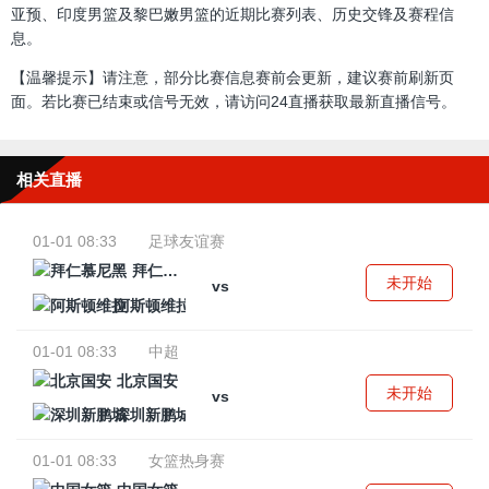
亚预、印度男篮及黎巴嫩男篮的近期比赛列表、历史交锋及赛程信
息。
【温馨提示】请注意，部分比赛信息赛前会更新，建议赛前刷新页
面。若比赛已结束或信号无效，请访问24直播获取最新直播信号。
相关直播
01-01 08:33
足球友谊赛
拜仁慕尼黑
未开始
vs
阿斯顿维拉
01-01 08:33
中超
北京国安
未开始
vs
深圳新鹏城
01-01 08:33
女篮热身赛