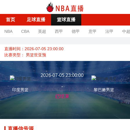
首页
足球直播
篮球直播
NBA
CBA
英超
西甲
德甲
意甲
法甲
中
直播时间：2026-07-05 23:00:00
比赛类型：
男篮世亚预
2026-07-05 23:00:00
-
印度男篮
黎巴嫩男篮
已结束
直播信号源