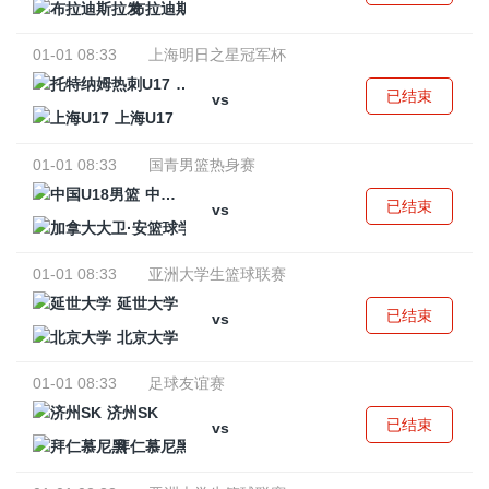
布拉迪斯拉发
01-01 08:33
上海明日之星冠军杯
托特纳姆热刺U17
已结束
vs
上海U17
01-01 08:33
国青男篮热身赛
中国U18男篮
已结束
vs
加拿大大卫·安篮球学院
01-01 08:33
亚洲大学生篮球联赛
延世大学
已结束
vs
北京大学
01-01 08:33
足球友谊赛
济州SK
已结束
vs
拜仁慕尼黑