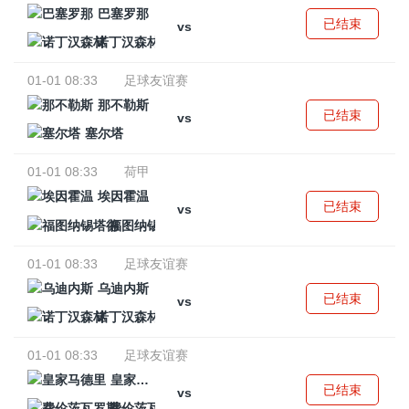
巴塞罗那
已结束
vs
诺丁汉森林
01-01 08:33
足球友谊赛
那不勒斯
已结束
vs
塞尔塔
01-01 08:33
荷甲
埃因霍温
已结束
vs
福图纳锡塔德
01-01 08:33
足球友谊赛
乌迪内斯
已结束
vs
诺丁汉森林
01-01 08:33
足球友谊赛
皇家马德里
已结束
vs
费伦茨瓦罗斯