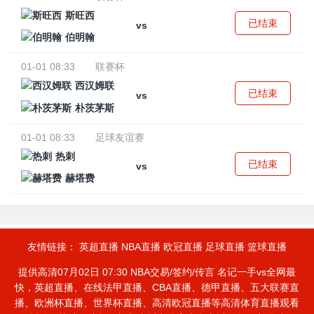
斯旺西
已结束
vs
伯明翰
01-01 08:33
联赛杯
西汉姆联
已结束
vs
朴茨茅斯
01-01 08:33
足球友谊赛
热刺
已结束
vs
赫塔费
友情链接：
英超直播
NBA直播
欧冠直播
足球直播
篮球直播
提供高清07月02日 07:30 NBA交易/签约/传言 名记一手vs全网最
快，英超直播、在线法甲直播、CBA直播、德甲直播、五大联赛直
播、欧洲杯直播、世界杯直播、高清欧冠直播等高清体育直播观看