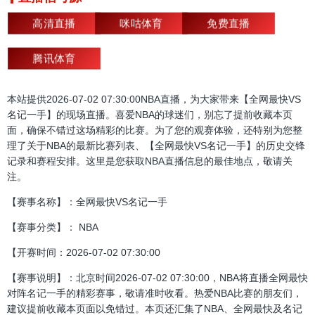
高清直播
咪咕体育
免费直播
腾讯体育
本站提供2026-07-02 07:30:00NBA直播，为大家带来【全网最快VS
名记一手】的现场直播。喜爱NBA的球迷们，别忘了提前收藏本页
面，确保不错过这场精彩的比赛。为了您的观赛体验，还特别为您整
理了关于NBA的最新比赛列表、【全网最快VS名记一手】的历史交锋
记录和赛程安排。这里是您获取NBA直播信息的最佳地点，敬请关
注。
【赛事名称】：全网最快VS名记一手
【赛事分类】： NBA
【开赛时间：2026-07-02 07:30:00
【赛事说明】：北京时间2026-07-02 07:30:00，NBA将直播全网最快
对阵名记一手的精彩赛事，敬请准时收看。热爱NBA比赛的朋友们，
建议提前收藏本页面以免错过。本页还汇集了NBA、全网最快及名记