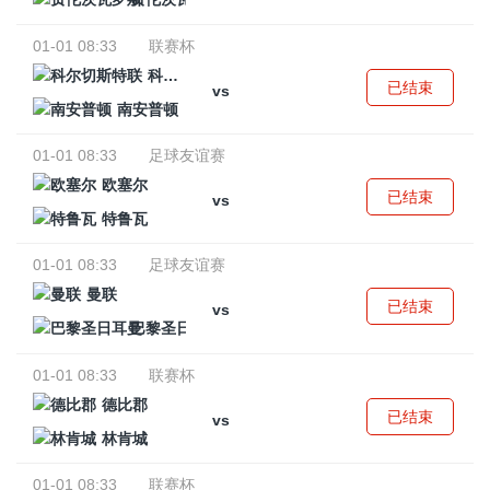
01-01 08:33
联赛杯
科尔切斯特联
已结束
vs
南安普顿
01-01 08:33
足球友谊赛
欧塞尔
已结束
vs
特鲁瓦
01-01 08:33
足球友谊赛
曼联
已结束
vs
巴黎圣日耳曼
01-01 08:33
联赛杯
德比郡
已结束
vs
林肯城
01-01 08:33
联赛杯