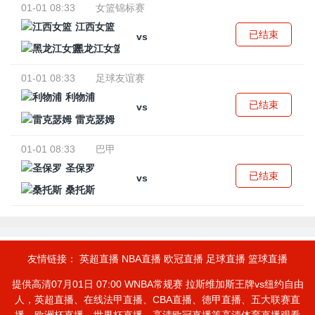
01-01 08:33
女篮锦标赛
江西女篮
已结束
vs
黑龙江女篮
01-01 08:33
足球友谊赛
利物浦
已结束
vs
雷克瑟姆
01-01 08:33
巴甲
圣保罗
已结束
vs
桑托斯
友情链接：
英超直播
NBA直播
欧冠直播
足球直播
篮球直播
提供高清07月01日 07:00 WNBA常规赛 拉斯维加斯王牌vs纽约自由
人，英超直播、在线法甲直播、CBA直播、德甲直播、五大联赛直