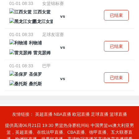
01-01 08:33
女篮锦标赛
江西女篮
已结束
vs
黑龙江女篮
01-01 08:33
足球友谊赛
利物浦
已结束
vs
雷克瑟姆
01-01 08:33
巴甲
圣保罗
已结束
vs
桑托斯
友情链接：
英超直播
NBA直播
欧冠直播
足球直播
篮球直播
提供高清06月21日 19:30 男篮热身赛杭州站 中国男篮vs澳大利亚男
篮，英超直播、在线法甲直播、CBA直播、德甲直播、五大联赛直