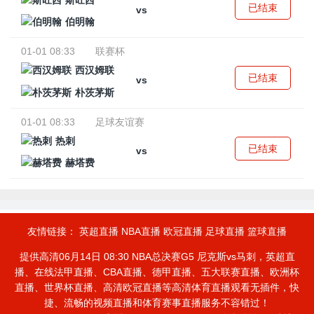
斯旺西
已结束
vs
伯明翰
01-01 08:33
联赛杯
西汉姆联
已结束
vs
朴茨茅斯
01-01 08:33
足球友谊赛
热刺
已结束
vs
赫塔费
友情链接：
英超直播
NBA直播
欧冠直播
足球直播
篮球直播
提供高清06月14日 08:30 NBA总决赛G5 尼克斯vs马刺，英超直
播、在线法甲直播、CBA直播、德甲直播、五大联赛直播、欧洲杯
直播、世界杯直播、高清欧冠直播等高清体育直播观看无插件，快
捷、流畅的视频直播和体育赛事直播服务不容错过！