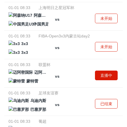
01-01 08:33
上海明日之星冠军杯
阿森纳U17
未开始
vs
中国男足U17
01-01 08:33
FIBA-Open3x3内蒙古站day2
3x3
未开始
vs
3x3
01-01 08:33
联盟杯
迈阿密国际
直播中
vs
蒙特雷
01-01 08:33
足球友谊赛
乌迪内斯
已结束
vs
巴塞罗那
01-01 08:33
葡超