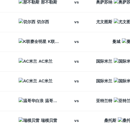
vs
那不勒斯
奥萨苏纳
vs
切尔西
尤文图斯
vs
K联赛全明星
曼城
vs
AC米兰
国际米兰
vs
AC米兰
国际米兰
vs
温哥华白浪
亚特兰特
vs
瑞模贝雷
桑托斯