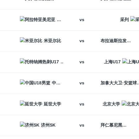
vs
阿拉特亚美尼亚
采列
vs
米亚尔比
布拉迪斯拉发
vs
托特纳姆热刺U17
上海U17
vs
中国U18男篮
加拿大大卫
vs
延世大学
北京大学
vs
济州SK
拜仁慕尼黑