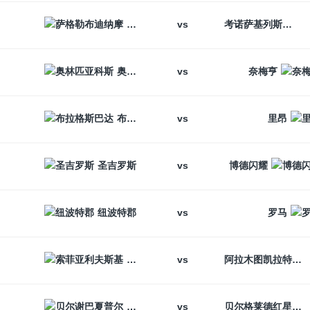
vs
萨格勒布迪纳摩
考诺萨基列斯
vs
奥林匹亚科斯
奈梅亨
vs
布拉格斯巴达
里昂
vs
圣吉罗斯
博德闪耀
vs
纽波特郡
罗马
vs
索菲亚利夫斯基
阿拉木图凯拉特
vs
贝尔谢巴夏普尔
贝尔格莱德红星