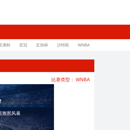
亚洲杯
亚冠
足协杯
沙特联
WNBA
比赛类型：
WNBA
西雅图风暴