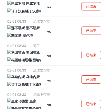
巴塞罗那
已结束
vs
诺丁汉森林
01-01 08:33
足球友谊赛
那不勒斯
已结束
vs
塞尔塔
01-01 08:33
荷甲
埃因霍温
已结束
vs
福图纳锡塔德
01-01 08:33
足球友谊赛
乌迪内斯
已结束
vs
诺丁汉森林
01-01 08:33
足球友谊赛
皇家马德里
已结束
vs
费伦茨瓦罗斯