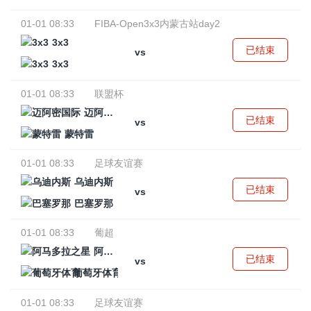
01-01 08:33
FIBA-Open3x3内蒙古站day2
3x3
已结束
vs
3x3
01-01 08:33
联盟杯
迈阿密国际
已结束
vs
蒙特雷
01-01 08:33
足球友谊赛
乌迪内斯
已结束
vs
巴塞罗那
01-01 08:33
葡超
阿马多拉之星
已结束
vs
葡萄牙体育
01-01 08:33
足球友谊赛