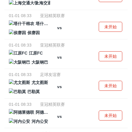
上海交通大学
01-01 08:33
亚冠精英联赛
塔什干棉农
未开始
vs
侯赛因
01-01 08:33
亚冠精英联赛
江原FC
未开始
vs
大阪钢巴
01-01 08:33
足球友谊赛
尤文图斯
未开始
vs
巴勒莫
01-01 08:33
亚冠精英联赛
阿德莱德联
未开始
vs
河内公安