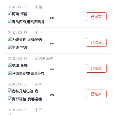
01-01 08:33
中超
河南
已结束
vs
青岛西海岸
01-01 08:33
中甲
无锡吴钩
已结束
vs
宁波
01-01 08:33
足球友谊赛
曼城
已结束
vs
马德里竞技
01-01 08:33
荷甲
鹿特丹斯巴达
已结束
vs
费耶诺德
01-01 08:33
中甲