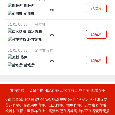
斯旺西
已结束
vs
伯明翰
01-01 08:33
联赛杯
西汉姆联
已结束
vs
朴茨茅斯
01-01 08:33
足球友谊赛
热刺
已结束
vs
赫塔费
友情链接：
英超直播
NBA直播
欧冠直播
足球直播
篮球直播
提供高清06月08日 07:00 WNBA常规赛 波特兰火焰vs洛杉矶火花，
英超直播、在线法甲直播、CBA直播、德甲直播、五大联赛直播、
欧洲杯直播、世界杯直播、高清欧冠直播等高清体育直播观看无插